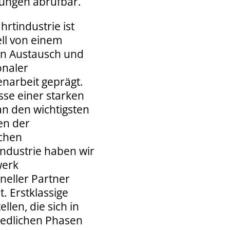
ungen abrufbar.
hrtindustrie ist
ell von einem
en Austausch und
onaler
arbeit geprägt.
sse einer starken
an den wichtigsten
en der
chen
industrie haben wir
werk
neller Partner
. Erstklassige
llen, die sich in
iedlichen Phasen