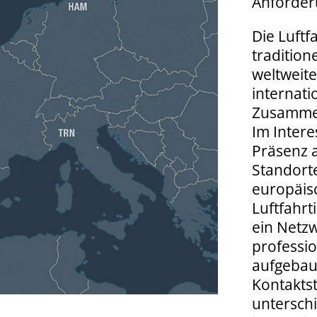
Anforder
Die Luftfa
tradition
weltweit
internati
Zusammen
Im Intere
Präsenz 
Standort
europäis
Luftfahrt
ein Netz
professio
aufgebaut
Kontaktste
untersch