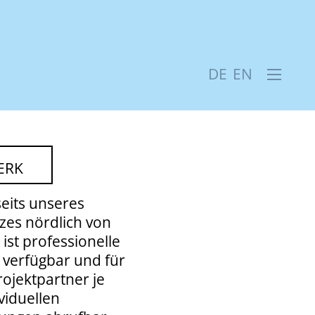
DE
EN
ERK
eits unseres
zes nördlich von
st professionelle
 verfügbar und für
ojektpartner je
viduellen